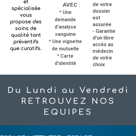
et
AVEC
de votre
:
spécialisée
dossier
* Une
vous
est
demande
propose des
assurée
d'analyse
soins de
- Garantie
sanguine
qualité tant
d'un libre
* Une vignette
préventifs
accès au
que curatifs.
de mutuelle
médecin
* Carte
de votre
d'identité
choix
Du Lundi au Vendredi
RETROUVEZ NOS
EQUIPES