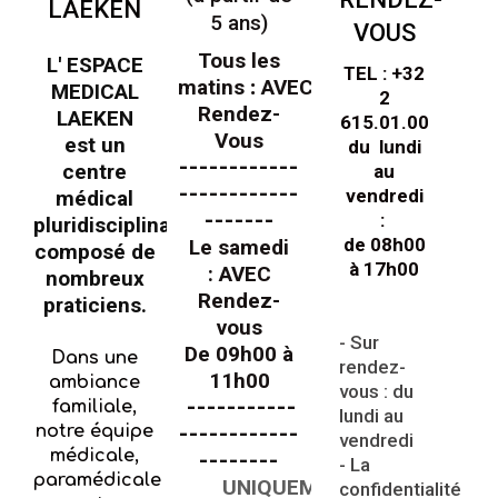
LAEKEN
5 ans)
VOUS
Tous les
L' ESPACE
TEL : +32
matins
:
AVEC
MEDICAL
2
Rendez-
LAEKEN
615.01.00
Vous
est un
du lundi
------------
centre
au
------------
vendredi
médical
-------
:
pluridisciplinaire
de 08h00
Le samedi
composé de
à 17h00
: AVEC
nombreux
Rendez-
praticiens.
vous
- Sur
De 09h00 à
Dans une
rendez-
11h00
ambiance
vous : du
-----------
familiale,
lundi au
notre équipe
------------
vendredi
médicale,
--------
- La
paramédicale
UNIQUEMENT
confidentialité