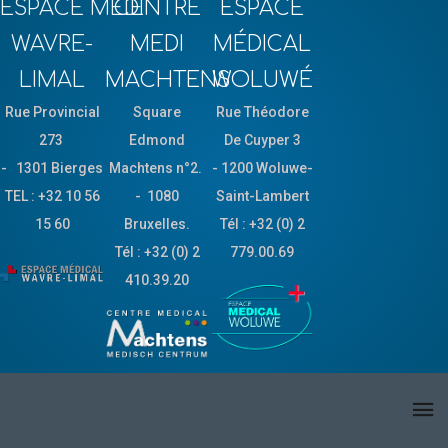
ESPACE MEDI
CENTRE
ESPACE
WAVRE-
MEDI
MÉDICAL
LIMAL
MACHTENS
WOLUWÉ
Rue Provincial
Square
Rue Théodore
273
Edmond
De Cuyper 3
-
1301
Bierges
Machtens n°2.
- 1200 Woluwe-
TEL : +3
2 10 56
- 1080
Saint-Lambert
15 60
Bruxelles.
Tél : +32 (0) 2
Tél : +32 (0) 2
779.00.69
410.39.20