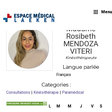
Menu
Madame
Rosibeth
MENDOZA
VITERI
Kinésithérapeute
Langue parlée
Français
Categories :
Consultations
|
Kinésithérapie
|
Paramédical
L
M
M
J
V
S