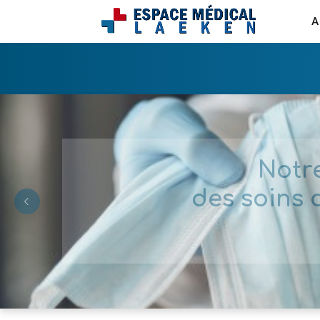
A
Notr
des soins 