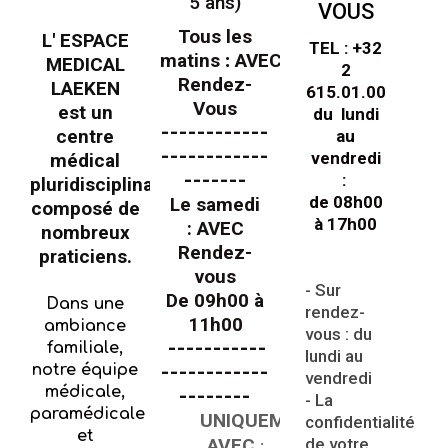
5 ans)
VOUS
Tous les
L' ESPACE
TEL : +32
matins
:
AVEC
MEDICAL
2
Rendez-
LAEKEN
615.01.00
Vous
est un
du lundi
------------
centre
au
------------
vendredi
médical
-------
:
pluridisciplinaire
de 08h00
Le samedi
composé de
à 17h00
: AVEC
nombreux
Rendez-
praticiens.
vous
- Sur
De 09h00 à
Dans une
rendez-
11h00
ambiance
vous : du
-----------
familiale,
lundi au
notre équipe
------------
vendredi
médicale,
--------
- La
paramédicale
UNIQUEMENT
confidentialité
et
AVEC
de votre
: