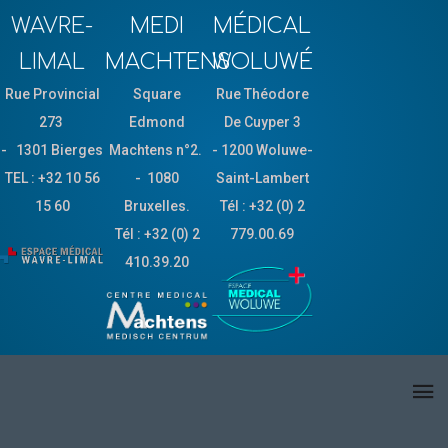
WAVRE-
MEDI
MÉDICAL
LIMAL
MACHTENS
WOLUWÉ
Rue Provincial
Square
Rue Théodore
273
Edmond
De Cuyper 3
-
1301
Bierges
Machtens n°2.
- 1200 Woluwe-
TEL : +3
2 10 56
- 1080
Saint-Lambert
15 60
Bruxelles.
Tél : +32 (0) 2
Tél : +32 (0) 2
779.00.69
410.39.20