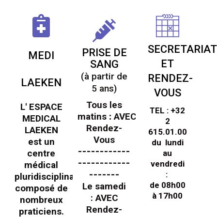
SECRETARIA
PRISE DE
MEDI
ET
SANG
(à partir de
RENDEZ-
LAEKEN
5 ans)
VOUS
Tous les
L' ESPACE
TEL : +32
matins
:
AVEC
MEDICAL
2
Rendez-
LAEKEN
615.01.00
Vous
est un
du lundi
------------
centre
au
------------
vendredi
médical
-------
:
pluridisciplinaire
de 08h00
Le samedi
composé de
à 17h00
: AVEC
nombreux
Rendez-
praticiens.