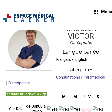
Menu
MASCLET
VICTOR
Ostéopathe
Langue parlée
Français - English
Categories :
Consultations
|
Paramédical
|
Ostéopathie
L
M
M
J
V
S
de 08h00 à
Sur Rdv