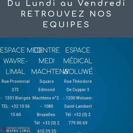
Du Lundi au Vendredi
RETROUVEZ NOS
EQUIPES
ESPACE MEDI
CENTRE
ESPACE
WAVRE-
MEDI
MÉDICAL
LIMAL
MACHTENS
WOLUWÉ
Rue Provincial
Square
Rue Théodore
273
Edmond
De Cuyper 3
-
1301
Bierges
Machtens n°2.
- 1200 Woluwe-
TEL : +3
2 10 56
- 1080
Saint-Lambert
15 60
Bruxelles.
Tél : +32 (0) 2
Tél : +32 (0) 2
779.00.69
410.39.20