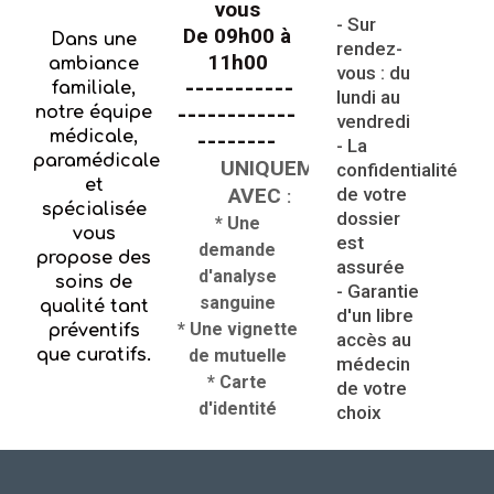
vous
- Sur
De 09h00 à
Dans une
rendez-
11h00
ambiance
vous : du
-----------
familiale,
lundi au
notre équipe
------------
vendredi
médicale,
--------
- La
paramédicale
UNIQUEMENT
confidentialité
et
AVEC
de votre
:
spécialisée
dossier
* Une
vous
est
demande
propose des
assurée
d'analyse
soins de
- Garantie
sanguine
qualité tant
d'un libre
* Une vignette
préventifs
accès au
que curatifs.
de mutuelle
médecin
* Carte
de votre
d'identité
choix